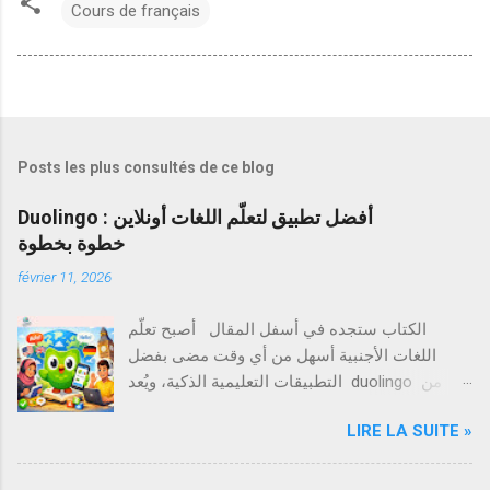
Cours de français
Posts les plus consultés de ce blog
Duolingo : أفضل تطبيق لتعلّم اللغات أونلاين
خطوة بخطوة
février 11, 2026
الكتاب ستجده في أسفل المقال أصبح تعلّم
اللغات الأجنبية أسهل من أي وقت مضى بفضل
التطبيقات التعليمية الذكية، ويُعد duolingo من
أشهر هذه التطبيقات على مستوى العالم. يعتمد
LIRE LA SUITE »
Duolingo على أسلوب تعليمي مبسط وممتع يسمح
للمستخدم بتعلّم لغة جديدة أونلاين دون الحاجة إلى
دورات تقليدية مكلفة، مما جعله خيارًا مفضلًا