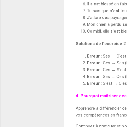
Il
s'est
blessé en fais
Tu sais que
c'est
touj
J'adore
ces
paysage
Mon chien a perdu
s
Ce midi, elle
s'est
bie
Solutions de l'exercice 2
Erreur
: Ses → C'est (
Erreur
: Ces → Ses (El
Erreur
: Ces → S'est (
Erreur
: Ses → Ces (
Erreur
: S'est → C'es
4. Pourquoi maîtriser ce
Apprendre à différencier ce
vos compétences en français
Continuez à pratiquer et n'o