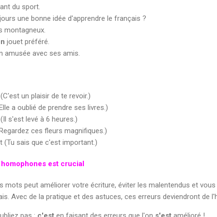
ant du sport.
ours une bonne idée d'apprendre le français ?
s montagneux.
on
jouet préféré.
n amusée avec ses amis.
C'est un plaisir de te revoir.)
le a oublié de prendre ses livres.)
Il s'est levé à 6 heures.)
Regardez ces fleurs magnifiques.)
t (Tu sais que c'est important.)
s homophones est crucial
s mots peut améliorer votre écriture, éviter les malentendus et vous
. Avec de la pratique et des astuces, ces erreurs deviendront de l'h
ubliez pas :
c'est
en faisant des erreurs que l'on
s'est
amélioré !