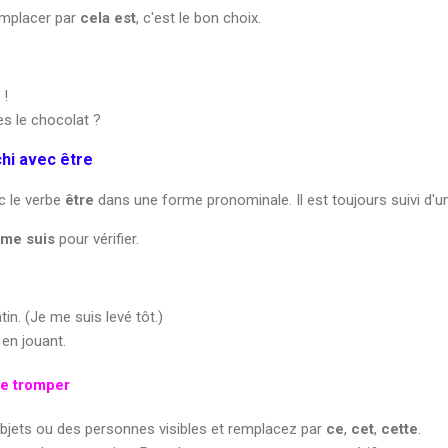
emplacer par
cela est
, c'est le bon choix.
 !
es le chocolat ?
chi avec être
ec le verbe
être
dans une forme pronominale. Il est toujours suivi d'un
 me suis
pour vérifier.
in. (Je me suis levé tôt.)
en jouant.
se tromper
bjets ou des personnes visibles et remplacez par
ce
,
cet
,
cette
.