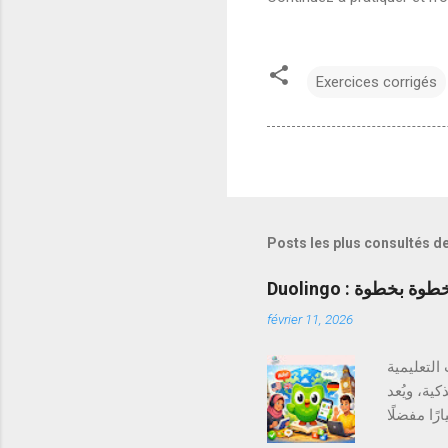
Exercices corrigés
Posts les plus consultés d
Duolingo : طوة
février 11, 2026
لتعليمية
الذكية، ويُعد duolingo من أشهر هذه التطبيقات على مستوى العالم. يعتمد Duolingo  مبسط
ًا مفضلًا
ترفين على حد سواء. ما هو