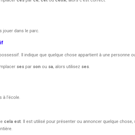
 jouer dans le parc.
if
possessif. Il indique que quelque chose appartient à une personne ou 
emplacer
ses
par
son
ou
sa
, alors utilisez
ses
.
 à l'école.
de
cela est
. Il est utilisé pour présenter ou annoncer quelque chose, s
ntière.