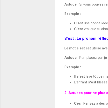
Astuce
: Si vous pouvez r
Exemple :
C'est
une bonne idée
C'est
vrai que tu aim
S'est : Le pronom réflé
Le mot
s'est
est utilisé av
Astuce
: Remplacez par
je
Exemple :
Il
s'est
levé tôt ce mat
L'enfant
s'est
blessé 
2. Astuces pour ne plus 
Ces
: Pensez à des o