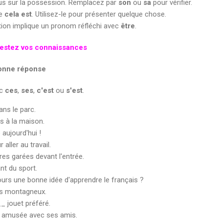
s sur la possession. Remplacez par
son
ou
sa
pour vérifier.
de
cela est
. Utilisez-le pour présenter quelque chose.
action implique un pronom réfléchi avec
être
.
 Testez vos connaissances
bonne réponse
ec
ces
,
ses
,
c'est
ou
s'est
.
ns le parc.
es à la maison.
 aujourd'hui !
 aller au travail.
res garées devant l'entrée.
nt du sport.
urs une bonne idée d'apprendre le français ?
s montagneux.
_ jouet préféré.
en amusée avec ses amis.