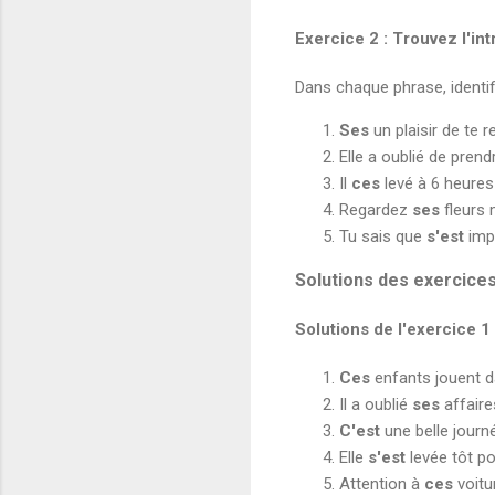
Exercice 2 : Trouvez l'int
Dans chaque phrase, identifi
Ses
un plaisir de te 
Elle a oublié de pren
Il
ces
levé à 6 heures
Regardez
ses
fleurs 
Tu sais que
s'est
impo
Solutions des exercice
Solutions de l'exercice 1
Ces
enfants jouent d
Il a oublié
ses
affaire
C'est
une belle journé
Elle
s'est
levée tôt pou
Attention à
ces
voitu