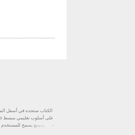
الكتاب ستجده في أسفل المق
وممتع يسمح للمستخدم بتعل