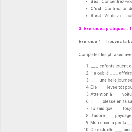
Ses
: Concentrez-vou
C'est
: Contraction 
S'est
: Vérifiez si l'
3. Exercices pratiques :
Exercice 1 : Trouvez la 
Complétez les phrases av
___ enfants jouent da
Il a oublié ___ affair
___ une belle journée
Elle ___ levée tôt pour
Attention à ___ voitu
Il ___ blessé en faisa
Tu sais que ___ toujo
J'adore ___ paysage
Mon chien a perdu __
Ce midi, elle ___ bi