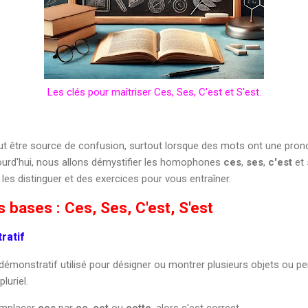
Les clés pour maîtriser Ces, Ses, C'est et S'est.
ut être source de confusion, surtout lorsque des mots ont une prono
jourd'hui, nous allons démystifier les homophones
ces
,
ses
,
c'est
et
les distinguer et des exercices pour vous entraîner.
 bases : Ces, Ses, C'est, S'est
ratif
 démonstratif utilisé pour désigner ou montrer plusieurs objets ou p
luriel.
emplacer
ces
par
ce
,
cet
ou
cette
, alors c'est correct.