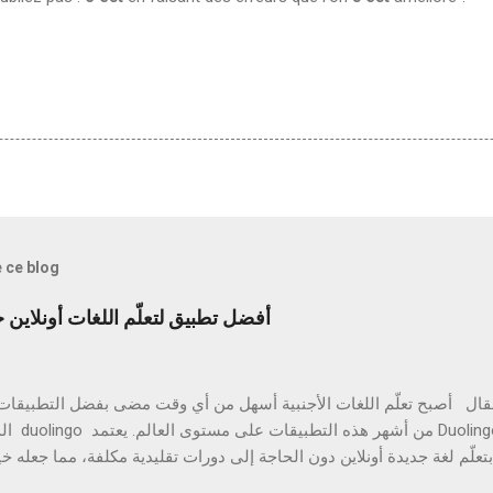
e ce blog
أفضل تطبيق لتعلّم اللغات أونلاين خطوة بخ
ال أصبح تعلّم اللغات الأجنبية أسهل من أي وقت مضى بفضل التطبيقات ا
على أسلوب تعليمي
ّم لغة جديدة أونلاين دون الحاجة إلى دورات تقليدية مكلفة، مما جعله خيار
للمبتدئين والمح Duolingo وكيف يعمل؟ يُعتبر duolingo en ligne منصة تعليمية رقمية