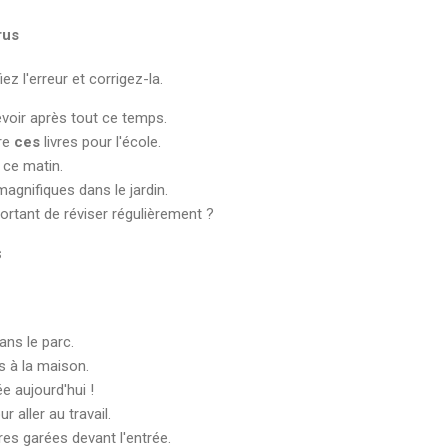
rus
ez l'erreur et corrigez-la.
revoir après tout ce temps.
dre
ces
livres pour l'école.
 ce matin.
magnifiques dans le jardin.
rtant de réviser régulièrement ?
s
ans le parc.
s à la maison.
e aujourd'hui !
r aller au travail.
res garées devant l'entrée.